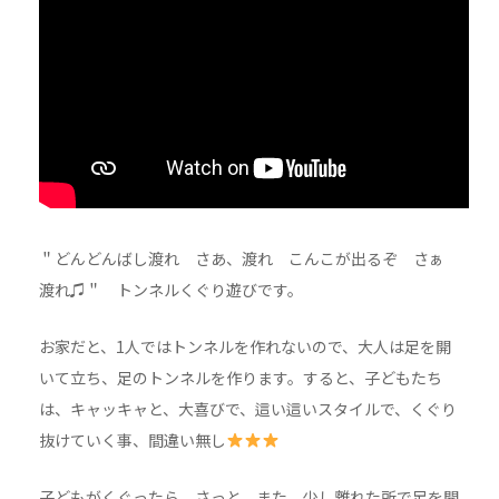
＂どんどんばし渡れ さあ、渡れ こんこが出るぞ さぁ
渡れ♫＂ トンネルくぐり遊びです。
お家だと、1人ではトンネルを作れないので、大人は足を開
いて立ち、足のトンネルを作ります。すると、子どもたち
は、キャッキャと、大喜びで、這い這いスタイルで、くぐり
抜けていく事、間違い無し
子どもがくぐったら、さっと、また、少し離れた所で足を開