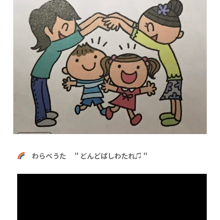
わらべうた ＂どんどばしわたれ♫＂