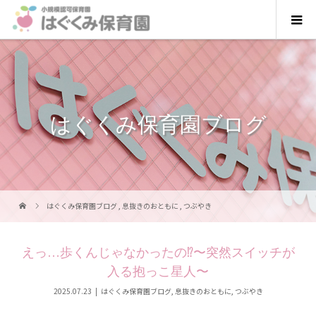
はぐくみ保育園ブログ
はぐくみ保育園ブログ
,
息抜きのおともに
,
つぶやき
えっ…歩くんじゃなかったの⁉︎〜突然スイッチが
入る抱っこ星人〜
2025.07.23
はぐくみ保育園ブログ
,
息抜きのおともに
,
つぶやき