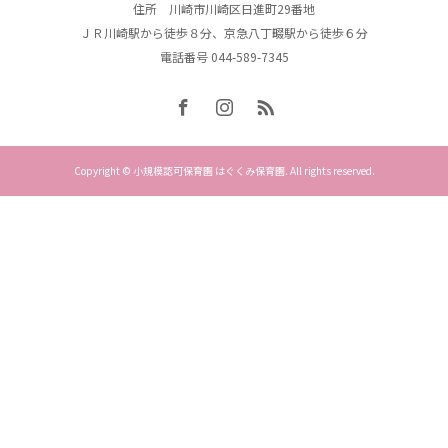
住所 川崎市川崎区日進町29番地
ＪＲ川崎駅から徒歩８分、京急八丁畷駅から徒歩６分
電話番号 044-589-7345
Copyright © 小規模認可保育園 はぐくみ保育園. All rights reserved.