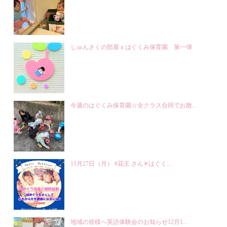
しゅんさくの部屋ｘはぐくみ保育園 第一弾
今週のはぐくみ保育園☆全クラス合同でお散...
11月27日（月） #花王 さん✕はぐく...
地域の皆様へ英語体験会のお知らせ12月1...