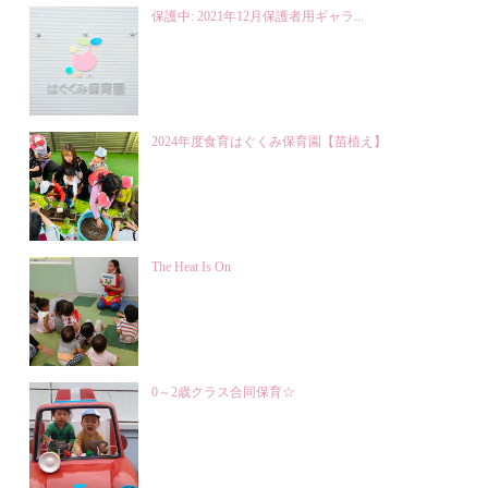
保護中: 2021年12月保護者用ギャラ...
2024年度食育はぐくみ保育園【苗植え】
The Heat Is On
0～2歳クラス合同保育☆