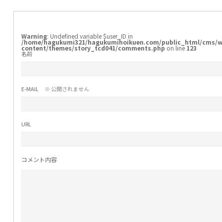
Warning
: Undefined variable $user_ID in
/home/hagukumi321/hagukumihoikuen.com/public_html/cms/w
content/themes/story_tcd041/comments.php
on line
123
名前
E-MAIL
※ 公開されません
URL
コメント内容