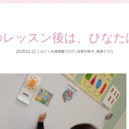
のレッスン後は、ひなた
2020.02.21
はぐくみ保育園ブログ
,
日常の様子
,
英語クラス