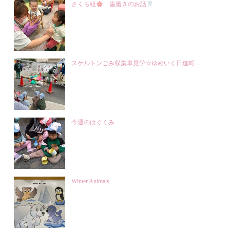
さくら組
歯磨きのお話
スケルトンごみ収集車見学☆ゆめいく日進町...
今週のはぐくみ
Winter Animals