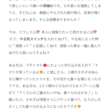
て欲しいという願いの
頑張れ
です。その思いを強制してしま
うと、子どもには、無理にやらされた感が残り、反発が強く
なってしまいます。そんな経験ありませんか？
では、どうしたら
本人に頑張りたいと思わせるには
そう、
やる気スイッチ
を入れてあげて、やる気になった時
に＂頑張って＂と応援してあげ、頑張った事を一緒に喜んで
あげたら良いんですよね
ある方は、プチトマト
にちょっと切り込みを入れて「ト
マトが笑っているよ
」と話したら、３歳のその子はあん
なに嫌がっていたトマトを、その日から食べる様になったそ
うです。ある方は、1ミリ角の小さなかけらをスプーンに乗
せて「アリさんのご飯みたいだね。食べられるかな？」と
聞いたら、その子は得意そうにパクンと食べて、もう少し大
きくしても食べられるようになったそうです