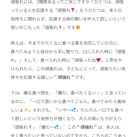
頑張れには、2種類あるってご存じですか？ひとつは、頑張
っている人を応援する「頑張れ
」もうひとつは、本人の
気持ちに関わらず、応援する側の願いを叶えて欲しいという
想いのこもった「頑張れ
」です
例えば、今までかたくなに食べる事を拒否していたのに、
食べてみようと自分から手に取りり、口に入れた時に「頑張
れ。」そして、食べられた時に「頑張ったね
」と声をか
けられたら、この頑張れは、子どもにとって、頑張りたい気
持ちを応援する嬉しい＂
頑張れ＂
です。
では、嫌な食べ物を、「嫌だ。食べたくない！」と言ってい
るのに、「一口で良いから食べてごらん。食べてみたら美味
しいよ
」それでも、「いや〜
」だんだん一口でも食べ
て欲しいという気持ちが強くなり、大人の肩にも力が入り、
「頑張れ
」「嫌だ〜
」 この
＂頑張れ＂
は
、本人は、
全く食べたいと思っていないのですから、こちらのこうあっ