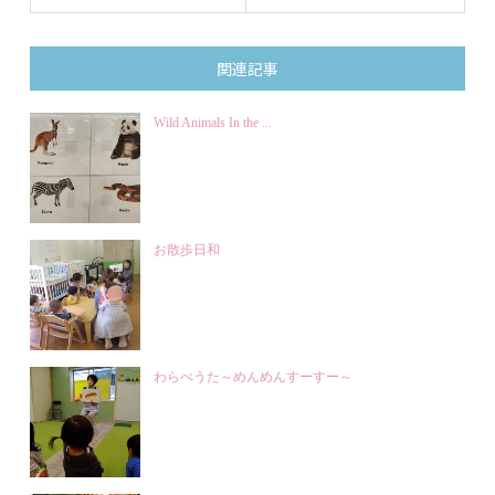
関連記事
Wild Animals In the ...
お散歩日和
わらべうた～めんめんすーすー～