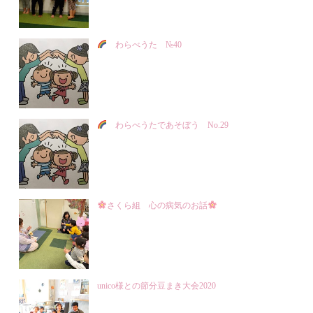
わらべうた №40
わらべうたであそぼう No.29
さくら組 心の病気のお話
unico様との節分豆まき大会2020