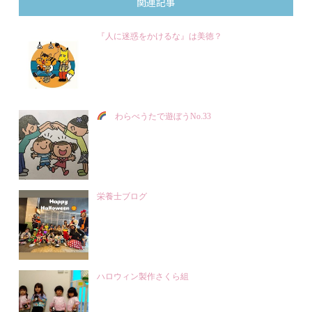
関連記事
『人に迷惑をかけるな』は美徳？
わらべうたで遊ぼうNo.33
栄養士ブログ
ハロウィン製作さくら組