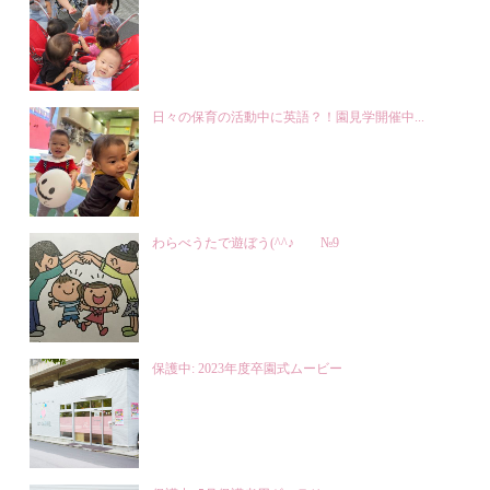
日々の保育の活動中に英語？！園見学開催中...
わらべうたで遊ぼう(^^♪ №9
保護中: 2023年度卒園式ムービー