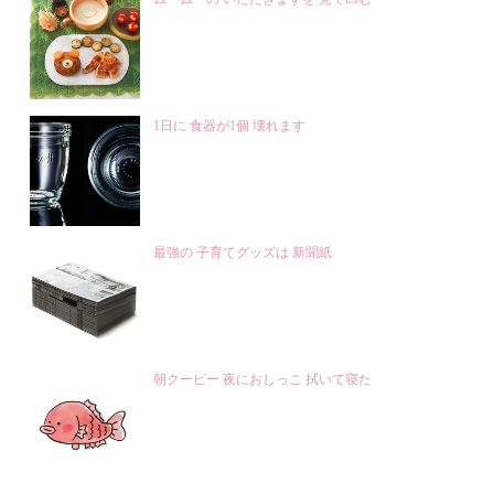
1日に 食器が1個 壊れます
最強の 子育てグッズは 新聞紙
朝クーピー 夜におしっこ 拭いて寝た