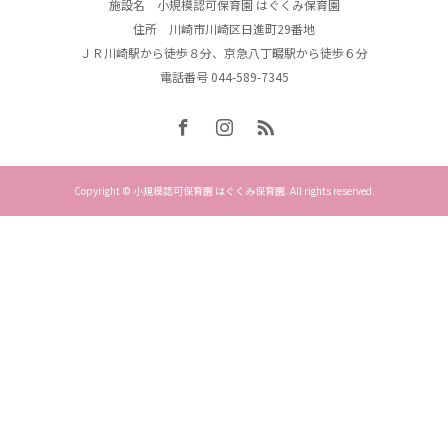
施設名 小規模認可保育園 はぐくみ保育園
住所 川崎市川崎区日進町29番地
ＪＲ川崎駅から徒歩８分、京急八丁畷駅から徒歩６分
電話番号 044-589-7345
Copyright © 小規模認可保育園 はぐくみ保育園. All rights reserved.