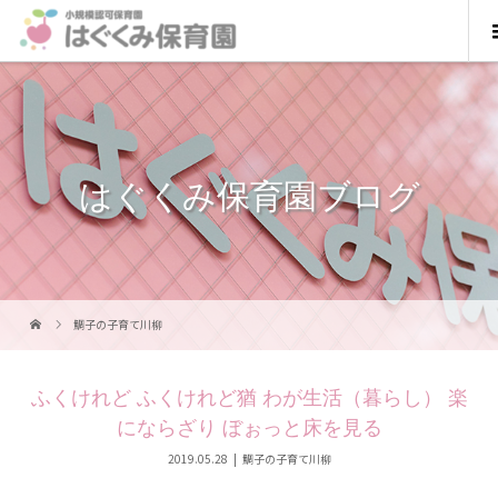
はぐくみ保育園ブログ
鯛子の子育て川柳
ふくけれど ふくけれど猶 わが生活（暮らし） 楽
にならざり ぼぉっと床を見る
2019.05.28
鯛子の子育て川柳