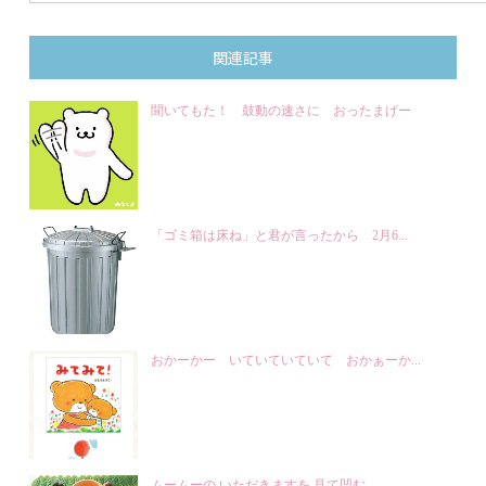
関連記事
聞いてもた！ 鼓動の速さに おったまげー
「ゴミ箱は床ね」と君が言ったから 2月6...
おかーかー いていていていて おかぁーか...
ムームーの いただきますを 見て凹む