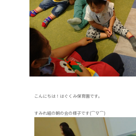
こんにちは！はぐくみ保育園です。
すみれ組の朝の会の様子です(⌒∇⌒)