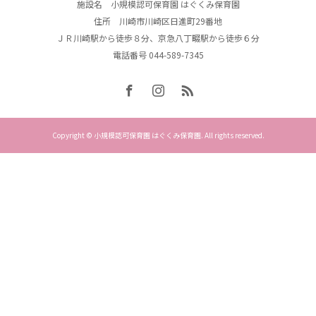
施設名 小規模認可保育園 はぐくみ保育園
住所 川崎市川崎区日進町29番地
ＪＲ川崎駅から徒歩８分、京急八丁畷駅から徒歩６分
電話番号 044-589-7345
Copyright © 小規模認可保育園 はぐくみ保育園. All rights reserved.