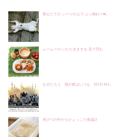
替えたての シーツの上で ぶっ倒れ〜♥(...
ムームーの いただきますを 見て凹む
なぜだろう 我が家はいつも MAD MA...
米びつの中からひょっこり体温計